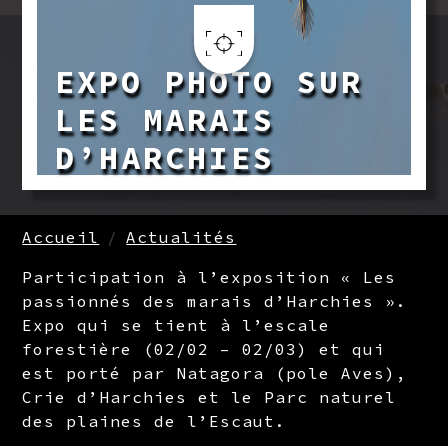
Aller au contenu principal
EXPO PHOTO SUR
LES MARAIS
D’HARCHIES
FIL D'ARIANE
Accueil
Actualités
Participation à l’exposition « Les
passionnés des marais d’Harchies ».
Expo qui se tient à l’escale
forestière (02/02 – 02/03) et qui
est porté par Natagora (pole Aves),
Crie d’Harchies et le Parc naturel
des plaines de l’Escaut.