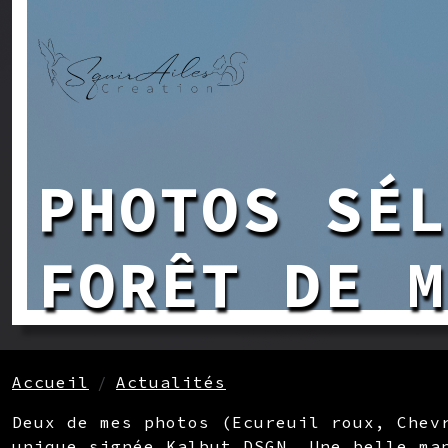
Aller au contenu principal
PHOTOS SÉL
FORÊT DE M
FIL D'ARIANE
Accueil
Actualités
Deux de mes photos (Ecureuil roux, Chev
unique signée Kalbut DSGN. Une belle ma