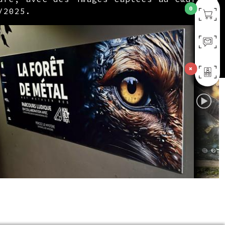
0
/2025.
✖