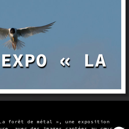
 EXPO « LA
La forêt de métal », une exposition
ure, avec des images captées au cœur des