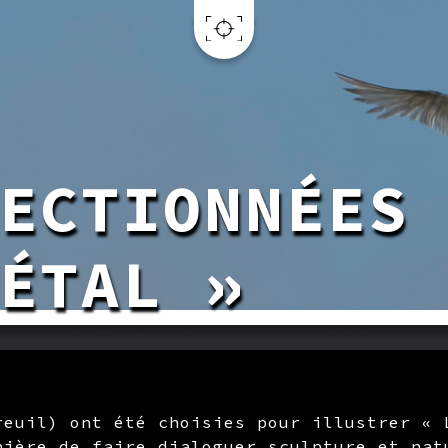
ECTIONNÉES
ÉTAL »
reuil) ont été choisies pour illustrer « 
nière de faire dialoguer sculpture et nat