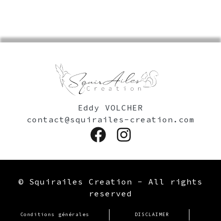
Eddy VOLCHER
contact@squirailes-creation.com
© Squirailes Creation - All rights
reserved
PIED DE PAGE
Conditions générales
DISCLAIMER