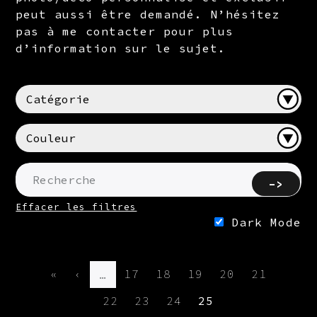
peut aussi être demandé. N’hésitez
pas à me contacter pour plus
d’information sur le sujet.
Effacer les filtres
Dark Mode
Résultat: 149 photo(s)
PAGINATION
Première page
Page précédente
Page
Page
Page
Page
Page
«
‹
17
18
19
20
21
…
Page
Page
Page
Page courante
22
23
24
25